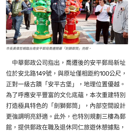
市長黃偉哲親臨台南安平郵局喬遷開幕「劍獅郵筒」亮眼。
中華郵政公司指出，喬遷後的安平郵局新址
位於安北路149號，與原址僅相距約100公尺，
正對一級古蹟「安平古堡」，地理位置優越。
為了呼應安平豐富的文化底蘊，本次重建特別
打造極具特色的「劍獅郵筒」，內部空間設計
更強調明亮舒適。此外，也特別規劃三樓為郵
館，提供郵政在職及退休同仁旅遊休憩據點，