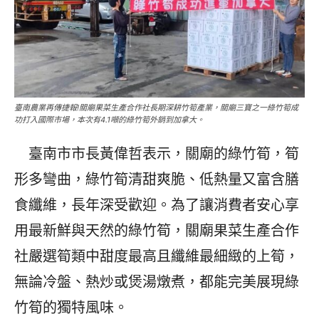
臺南農業再傳捷報!關廟果菜生產合作社長期深耕竹筍產業，關廟三寶之一綠竹筍成
功打入國際市場，本次有4.1噸的綠竹筍外銷到加拿大。
臺南市市長黃偉哲表示，關廟的綠竹筍，筍
形多彎曲，綠竹筍清甜爽脆、低熱量又富含膳
食纖維，長年深受歡迎。為了讓消費者安心享
用最新鮮與天然的綠竹筍，關廟果菜生產合作
社嚴選筍類中甜度最高且纖維最細緻的上筍，
無論冷盤、熱炒或煲湯燉煮，都能完美展現綠
竹筍的獨特風味。