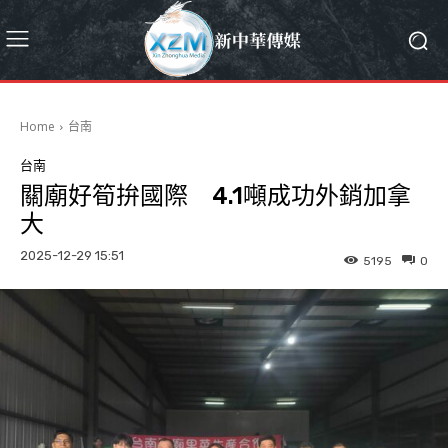
Home
台南
台南
關廟好筍拚國際 4.1噸成功外銷加拿
大
2025-12-29 15:51
5195
0