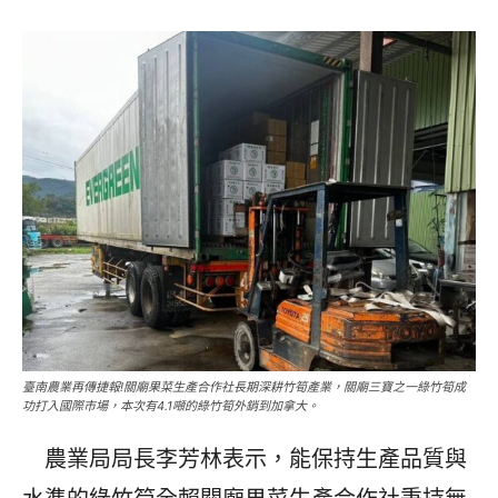
臺南農業再傳捷報!關廟果菜生產合作社長期深耕竹筍產業，關廟三寶之一綠竹筍成
功打入國際市場，本次有4.1噸的綠竹筍外銷到加拿大。
農業局局長李芳林表示，能保持生產品質與