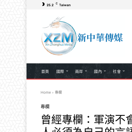
C
25.2
Taiwan
首頁
國際
兩岸
國內
社會
Home
專欄
專欄
曾經專欄：軍演不