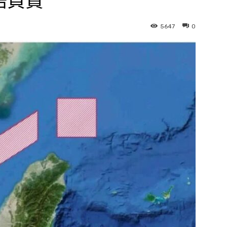
語負責
5647
0