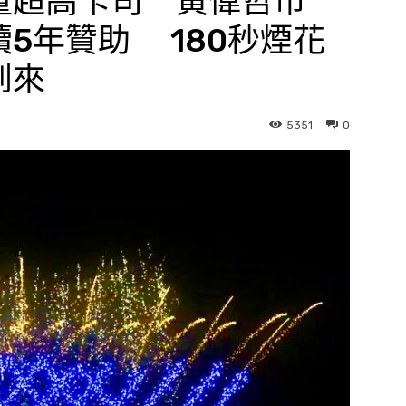
量超高卡司 黃偉哲市
5年贊助 180秒煙花
到來
5351
0