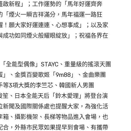
盛啟新程」；工作運勢的「馬年好運齊奔
的「煙火一瞬吉祥滿分，馬年福運一路狂
耀！願大家好運連連、心想事成」；以及家
與成功如同煙火般耀眼綻放」；祝福各界在
「全能型偶像」STAYC、重量級的搖滾天團
」、金獎百變歌姬「9m88」、金曲樂團
手等3項大獎的李竺芯、韓國新人男團
神魏浚笙、日本全能天后「鈴木愛理」將登台演
位新聞及國際關係處也提醒大家，為強化活
李箱、攝影機架、長梯等物品進入會場，也
配合，外縣市民眾如果提早到會場、有攜帶