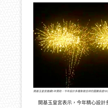
開基玉皇宮連續5年贊助，今年設計多種象徵吉祥的圖騰長達18
開基玉皇宮表示，今年精心設計多