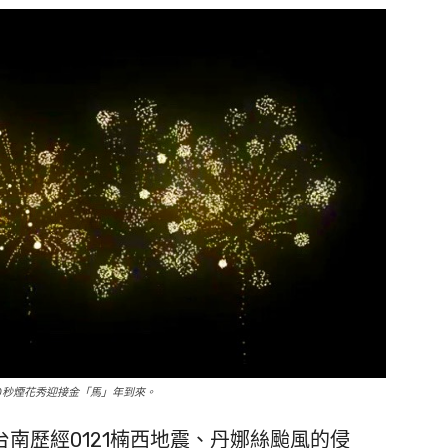
0秒煙花秀迎接金「馬」年到來。
南歷經0121楠西地震、丹娜絲颱風的侵