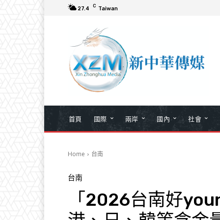
C
27.4
Taiwan
首頁
國際
兩岸
國內
社會
Home
台南
台南
「2026台南好yo