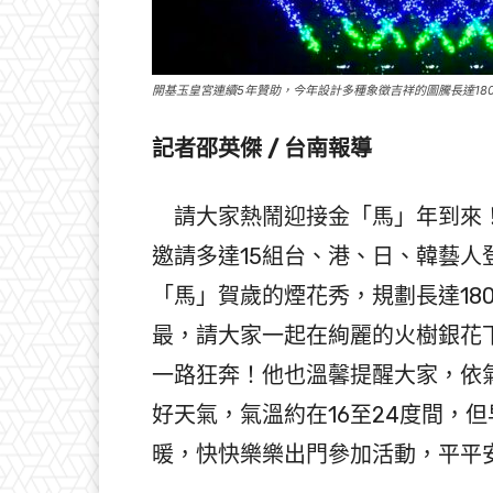
開基玉皇宮連續5年贊助，今年設計多種象徵吉祥的圖騰長達18
記者邵英傑 / 台南報導
請大家熱鬧迎接金「馬」年到來！「
邀請多達15組台、港、日、韓藝
「馬」賀歲的煙花秀，規劃長達18
最，請大家一起在絢麗的火樹銀花下
一路狂奔！他也溫馨提醒大家，依氣
好天氣，氣溫約在16至24度間，
暖，快快樂樂出門參加活動，平平