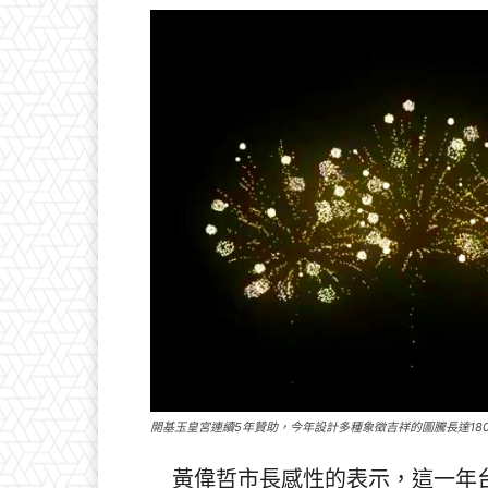
開基玉皇宮連續5年贊助，今年設計多種象徵吉祥的圖騰長達18
黃偉哲市長感性的表示，這一年台