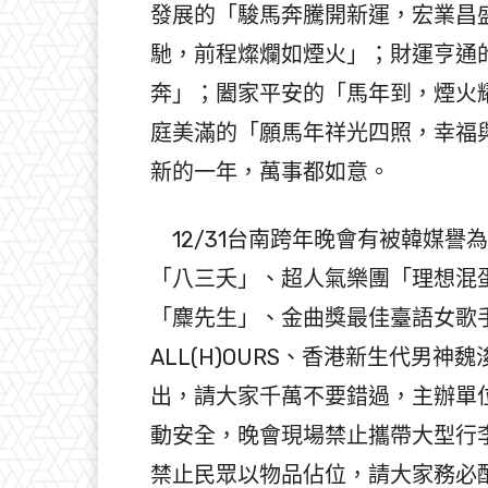
發展的「駿馬奔騰開新運，宏業昌
馳，前程燦爛如煙火」；財運亨通
奔」；闔家平安的「馬年到，煙火
庭美滿的「願馬年祥光四照，幸福
新的一年，萬事都如意。
12/31台南跨年晚會有被韓媒譽為
「八三夭」、超人氣樂團「理想混蛋
「麋先生」、金曲獎最佳臺語女歌
ALL(H)OURS、香港新生代男
出，請大家千萬不要錯過，主辦單
動安全，晚會現場禁止攜帶大型行
禁止民眾以物品佔位，請大家務必