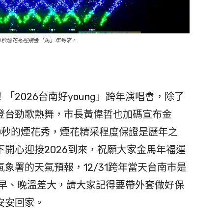
0秒煙花秀迎接金「馬」年到來。
2026台南好young」跨年演唱會，除了
人登台勁歌熱舞，市長黃偉哲也加碼宣布金
0秒的煙花秀，煙花精采程度保證是歷年之
開心迎接2026到來，祝願大家金馬年福運
象署的天氣預報，12/31跨年當天台南市是
但早、晚溫差大，請大家記得要帶外套做好保
安安回家。