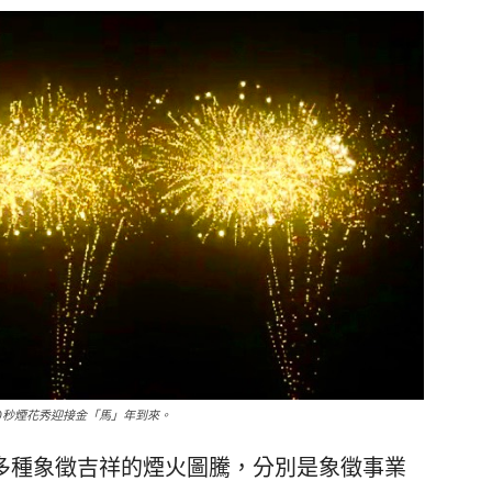
0秒煙花秀迎接金「馬」年到來。
種象徵吉祥的煙火圖騰，分別是象徵事業