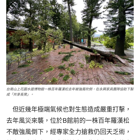
台南山上花園水道博物館一株百年羅漢松去年被強風吹倒，在永興家具團隊協助下製
成「共享長凳」。
但近幾年極端氣候也對生態造成嚴重打擊，
去年風災來襲，位於B館前的一株百年羅漢松
不敵強風倒下，經專家全力搶救仍回天乏術，