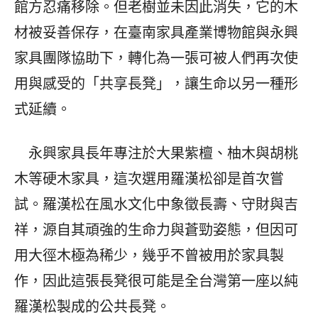
館方忍痛移除。但老樹並未因此消失，它的木
材被妥善保存，在臺南家具產業博物館與永興
家具團隊協助下，轉化為一張可被人們再次使
用與感受的「共享長凳」，讓生命以另一種形
式延續。
永興家具長年專注於大果紫檀、柚木與胡桃
木等硬木家具，這次選用羅漢松卻是首次嘗
試。羅漢松在風水文化中象徵長壽、守財與吉
祥，源自其頑強的生命力與蒼勁姿態，但因可
用大徑木極為稀少，幾乎不曾被用於家具製
作，因此這張長凳很可能是全台灣第一座以純
羅漢松製成的公共長凳。