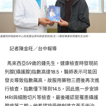
童醫院研發創新中心院長暨泌尿科歐宴泉院長(左一)贈送專書祝賀鍾先生出院。
記者陳金旺／台中報導
馬來西亞59歲的鍾先生，健康檢查時發現前
列腺(攝護腺)指數高達18.5，醫師表示可能因
發炎導致指數飆高，故服用藥物三週後再次進
行檢查，指數僅下降到14.5，因此進一步安排
MRI與細胞切片等檢查，最後確認是罹患攝護