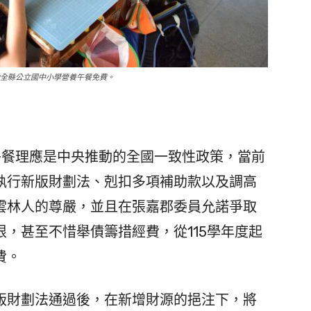
動全縣公立國中小學營養午餐免費。
餐理應是中央推動的全國一致性政策，當前
執行新版財劃法、剋扣多項補助款以及調高
雲林人的尊嚴，並且在張嘉郡委員允諾爭取
，甚至不惜舉債籌措經費，從115學年度起
費。
財劃法通過後，在新增財源的挹注下，將