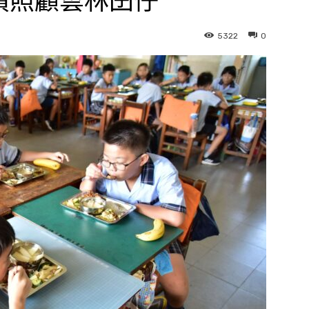
債照顧雲林囝仔
5322
0