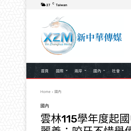
C
27
Taiwan
首頁
國際
兩岸
國內
社會
Home
國內
國內
雲林115學年度起