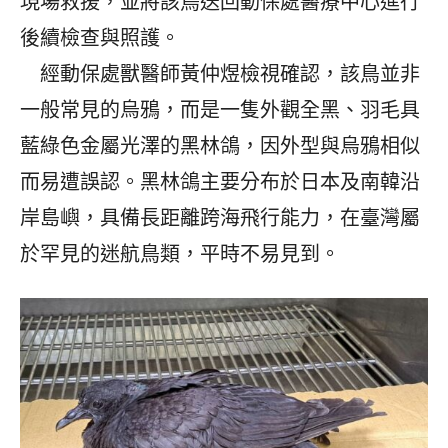
現場救援，並將該鳥送回動保處醫療中心進行
後續檢查與照護。
經動保處獸醫師黃仲煜檢視確認，該鳥並非
一般常見的烏鴉，而是一隻外觀全黑、羽毛具
藍綠色金屬光澤的黑林鴿，因外型與烏鴉相似
而易遭誤認。黑林鴿主要分布於日本及南韓沿
岸島嶼，具備長距離跨海飛行能力，在臺灣屬
於罕見的迷航鳥類，平時不易見到。