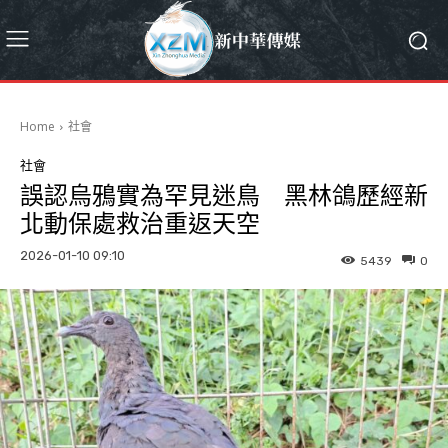
Home
社會
社會
誤認烏鴉實為罕見迷鳥 黑林鴿歷經新
北動保處救治重返天空
2026-01-10 09:10
5439
0