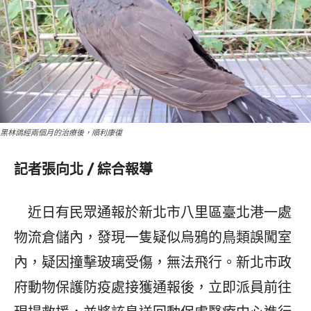
黑林鴿經兩個月的治療後，順利康復
記者張向北 / 綜合報導
近日有民眾通報於新北市八里區臺北港一處
物流倉儲內，發現一隻疑似烏鴉的鳥類誤闖室
內，疑因撞擊玻璃受傷，無法飛行。新北市政
府動物保護防疫處接獲通報後，立即派員前往