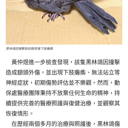
黑林鴿因撞擊致前額受傷下肢癱瘓
黃仲煜進一步檢查發現，該隻黑林鴿因撞擊
造成額頭外傷，並出現下肢癱瘓、無法站立等
神經症狀，初期傷勢評估並不樂觀。然而，動
保處醫療團隊秉持不放棄任何生命的精神，持
續提供完善的醫療照護與復健治療，並觀察其
恢復情形。
在歷經兩個多月的治療與照護後，黑林鴿傷