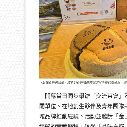
「品味貢寮選物所」成為到貢寮旅遊時挑選伴手禮的新據點，圖
開幕當日同步舉辦「交流茶會」及
關單位、在地創生夥伴及青年團隊
域品牌推動經驗。活動並邀請「金
經營的實戰歷程，透過「品味貢寮