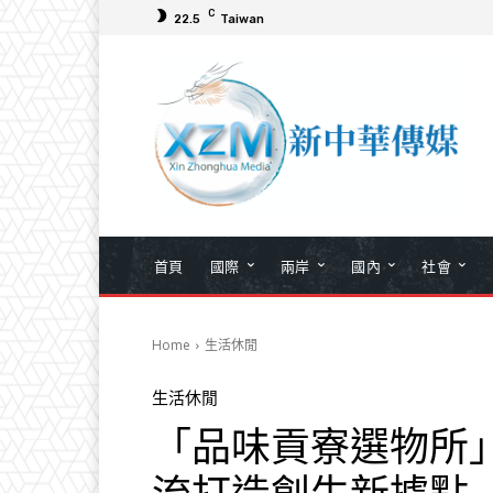
C
22.5
Taiwan
首頁
國際
兩岸
國內
社會
Home
生活休閒
生活休閒
「品味貢寮選物所