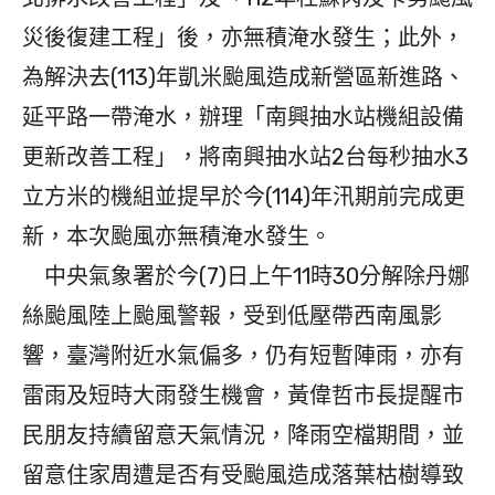
災後復建工程」後，亦無積淹水發生；此外，
為解決去(113)年凱米颱風造成新營區新進路、
延平路一帶淹水，辦理「南興抽水站機組設備
更新改善工程」，將南興抽水站2台每秒抽水3
立方米的機組並提早於今(114)年汛期前完成更
新，本次颱風亦無積淹水發生。
中央氣象署於今(7)日上午11時30分解除丹娜
絲颱風陸上颱風警報，受到低壓帶西南風影
響，臺灣附近水氣偏多，仍有短暫陣雨，亦有
雷雨及短時大雨發生機會，黃偉哲市長提醒市
民朋友持續留意天氣情況，降雨空檔期間，並
留意住家周遭是否有受颱風造成落葉枯樹導致