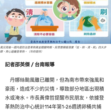
風災雨後一週內是防治登革熱黃金關鍵時期，民眾應積極落實「巡、倒、清、刷」四大步
驟，齊心遠離登革熱。（市府提供）
記者邵英傑 / 台南報導
丹娜絲颱風雖已離開，但為南市帶來強風和
豪雨，造成不少的災情，導致部分地區出現積
水或淹水。市長黃偉哲提醒市民朋友，依據登
革熱防治中心統計114年第1-26週誘卵桶共捕