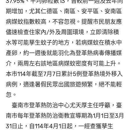
37.95%、平均卵粒數13，皆較前一週及去年同
期增加，尤其仁德區、南區、安平區、安南區
病媒蚊指數較高，不容忽視。提醒市民朋友應
儘速檢查住家內/外及周圍環境，立即清除積
水等可能孳生蚊子的地方，若病媒蚊在積水中
產卵，約一週後就能羽化為登革熱病毒傳播媒
介，兩周左右該地區病媒蚊密度有可能上升。
本市114年截至7月7日累計5例登革熱境外移入
病例，適逢暑假民眾出國旅遊頻繁，絕不能輕
忽。
臺南市登革熱防治中心尤天厚主任呼籲，臺
南市每年登革熱防治衛教宣導期為1月1日至3月
31日止，自114年4月1日起，一經查獲孳生