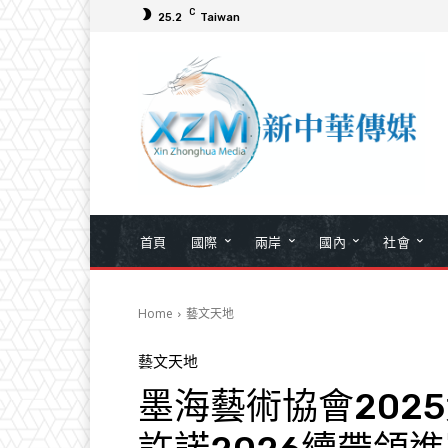
C
25.2
Taiwan
首頁
國際
兩岸
國內
社會
Home
藝文天地
藝文天地
墨海藝術協會202