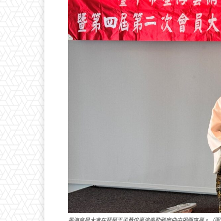
墨海會員大會在琵琶王子黃俊豪演奏動聽樂曲中揭開序幕。（圖