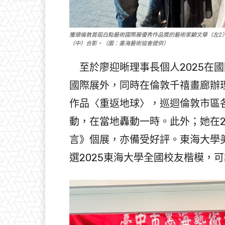
獲頒倫敦首屆白點藝術國際展優秀作品獎的藝術家顧文華（左2）
（中）合影。（圖：墨海藝術協會提供）
至於廖迎晰理事長個人2025在
國際展外，同時在倫敦千禧畫廊辦
作品〈重返地球〉，巡迴倫敦市區
動，在當地轟動一時。此外；她在2
言》個展，亦備受好評。東海大學
選2025東海大學全國校友楷模，