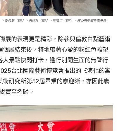
、徐兆慧（右1）、黃秋月（左1）、鄭皓仁（右2），開心與廖迎晰理事長
國際展的表現更是精彩，除參與倫敦白點藝術
理個展結束後，特地帶著心愛的粉紅色雕塑
各大景點快閃打卡，進行別開生面的無聲行
025台北國際藝術博覽會推出的《演化的寓
美術研究所第52屆畢業的廖迎晰，亦因此膺
可說實至名歸。