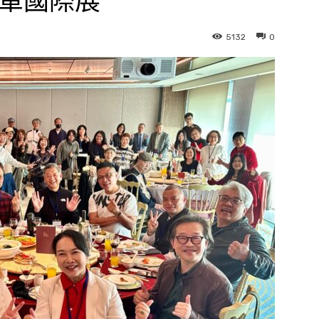
進軍國際展
5132
0