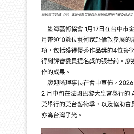
藝術家張若綺（左）獲頒倫敦首屆白點藝術國際展評審委員提名
墨海藝術協會 1月17日在台中市
月帶領10餘位藝術家赴倫敦參展
項，包括獲得優秀作品獎的4位藝
得到評審委員提名獎的張若綺。廖
作的成果。
廖迎晰理事長在會中宣佈，202
2 月中旬在法國巴黎大皇宮舉行的 AR
莞舉行的莞台藝術季，以及協助會
亦為台灣爭光。