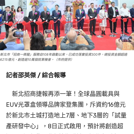
新北市「招商一條龍」服務自108年啟動以來，已成功落實投資300件，總投資金額超過
6215億元，創造逾10萬個就業機會。（市府提供）
記者邵英傑 / 綜合報導
新北招商捷報再添一筆！全球晶圓載具與
EUV光罩盒領導品牌家登集團，斥資約16億元
於新北市土城打造地上7層、地下3層的「試量
產研發中心」，8日正式啟用，預計將創造超