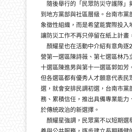
隨後舉行的「民眾防災守護隊」揭
到地方黨部與社區層級。台南市黨
象徵性組織，而是希望能實際投入
讓防災工作不再只停留在紙上計畫
顏耀星也在活動中介紹有意角逐2
營第一選區陳詩薇、第七選區林乃
十選區陳進男與第十一選區郭如芳
但各選區都有優秀人才願意代表民
選，就會安排民調初選，台南市黨
務、累積信任，推出具備專業能力
於傳統政治的新選擇。
顏耀星強調，民眾黨不以短期選舉
養與公共服務，逐步建立長期穩健