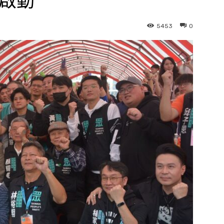
式啟動
5453
0