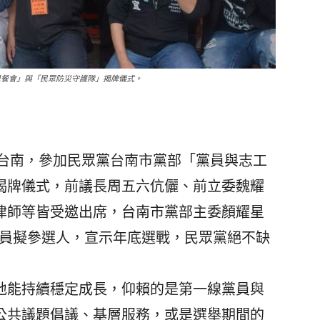
恩餐會」與「民眾防災守護隊」揭牌儀式。
台南，參加民眾黨台南市黨部「黨員與志工
揭牌儀式，前議長周五六伉儷、前立委魏耀
律師等皆受邀出席，台南市黨部主委顏耀星
議員擬參選人，宣示年底選戰，民眾黨絕不缺
能持續穩定成長，仰賴的是第一線黨員與
公共議題倡議、基層服務，或是選舉期間的