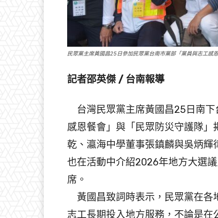
民眾黨主席黃國昌25日參加民眾黨台南市黨部「黨員與志工感
記者邵英傑 / 台南報導
台灣民眾黨主席黃國昌25日南下
感恩餐會」與「民眾防災守護隊」
乾、瀛海中學董事張鎮麟與吳炳輝
也在活動中介紹2026年地方大選
席。
黃國昌致詞時表示，民眾黨在各地
志工長期投入地方服務，不論是在