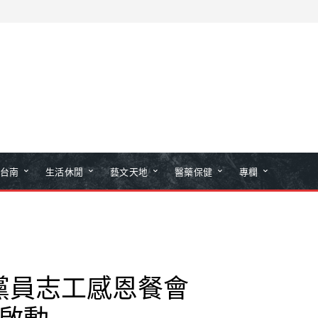
台南
生活休閒
藝文天地
醫藥保健
專欄
黨員志工感恩餐會