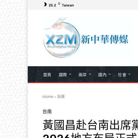
C
25.2
Taiwan
首頁
國際
兩岸
國內
社會
Home
台南
台南
黃國昌赴台南出席