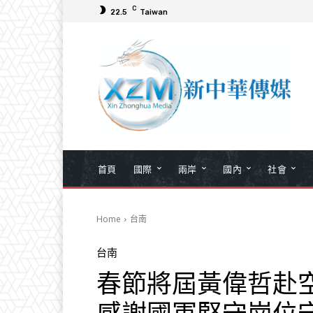
C
22.5
Taiwan
首頁
國際
兩岸
國內
社會
Home
台南
台南
春節將屆黃偉哲赴