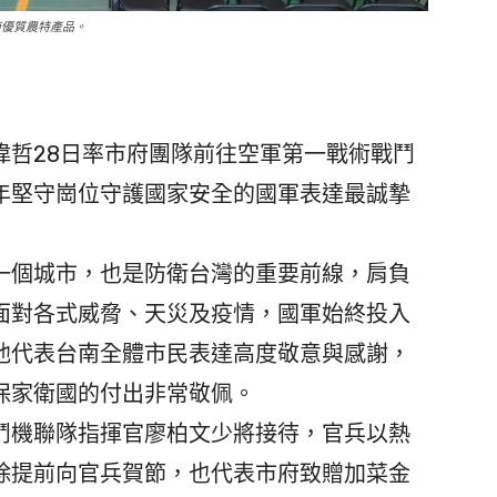
南優質農特產品。
哲28日率市府團隊前往空軍第一戰術戰鬥
年堅守崗位守護國家安全的國軍表達最誠摯
個城市，也是防衛台灣的重要前線，肩負
面對各式威脅、天災及疫情，國軍始終投入
他代表台南全體市民表達高度敬意與感謝，
保家衛國的付出非常敬佩。
機聯隊指揮官廖柏文少將接待，官兵以熱
除提前向官兵賀節，也代表市府致贈加菜金