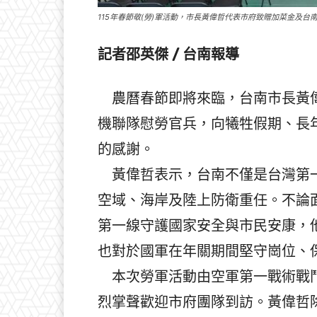
115年春節敬(勞)軍活動，市長黃偉哲代表市府致贈加菜金及台
記者邵英傑 / 台南報導
農曆春節即將來臨，台南市長黃偉
機聯隊慰勞官兵，向犧牲假期、長
的感謝。
黃偉哲表示，台南不僅是台灣第一
空域、海岸及陸上防衛重任。不論
第一線守護國家安全與市民安康，
也對於國軍在年關期間堅守崗位、
本次勞軍活動由空軍第一戰術戰鬥
烈掌聲歡迎市府團隊到訪。黃偉哲