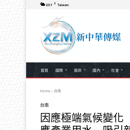
C
23.1
Taiwan
首頁
國際
兩岸
國內
社會
Home
台南
台南
因應極端氣候變化