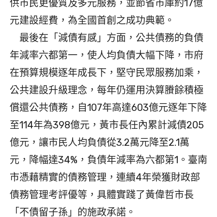
供市民更優質及多元服務，並節省市庫約17億
元建設經費，為全國首創之成功典範。
最後在「減債有感」方面，公共債務的負債
年減率六都第一，使人均負債大幅下降，市府
在預算規模逐年成長下，堅守民眾服務加乘，
公共建設升級理念，每年仍運用決算賸餘積極
償還公共債務，自107年高達603億元逐年下降
至114年為398億元，黃市長任內累計減債205
億元，讓市民人均負債從3.2萬元降至2.1萬
元，降幅達34%，負債年減率為六都第1。臺南
市憑藉精實的債務管理，連續4年榮獲財政部
債務管理考評優等，具體實踐了黃偉哲市長
「不債留子孫」的施政承諾。