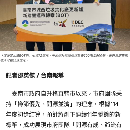
「城西焚化爐BOT案」引資72億元，不但提升垃圾處理量由600噸至900噸，更有預期售電
收入可達15.9億元。
記者邵英傑 / 台南報導
臺南市政府自升格直轄市以來，市府團隊秉
持「撙節優先、開源並濟」的理念，根據114
年度初步結算，預計將創下連續11年賸餘的新
標竿，成功展現市府團隊「開源有成、節流有