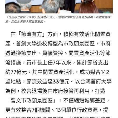
「台南市立醫院BOT案」投資達76億元，透過民間資金活絡地方發展，具體實現政
府、民間企業與大眾三贏局面。
在「節流有方」方面，積極有效活化閒置資
產，首創大學退校轉型為市政願景園區，市府
透過撙節支出、員額管控、閒置資產活化等節
流措施，黃市長上任7年以來，累計節省支出
約77億元。其中閒置資產活化，成功媒合142
處地點，節流效益達33億元。以台灣首府大學
為例，校舍退場後由市府接管再利用，打造
「曾文市政願景園區」，不僅縮短城鄉差距，
更有效整合7個機關、13個單位行政資源，提