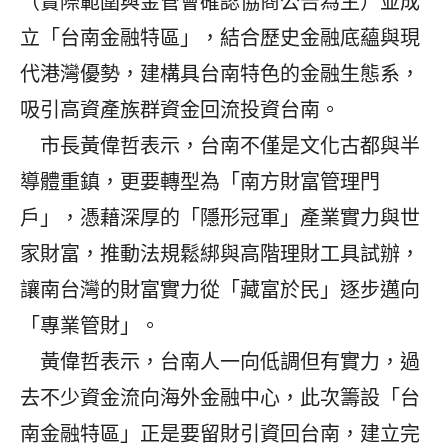
（實際範圍與金管會確認協商公告為主）並成
立「台南金融特區」，結合歷史金融底蘊與現
代港灣優勢，建構具台南特色的金融生態系，
吸引高資產族群資金回流投資台南。
市長黃偉哲表示，台南不僅是文化古都與半
導體重鎮，更要轉型為「南方財富管理門
戶」，憑藉深厚的「隱形冠軍」產業實力與世
家財富，推動法規鬆綁與高階理財工具試辦，
讓南台灣的財富實力從「藏富於民」逐步邁向
「專業管財」。
黃偉哲表示，台南人一向低調但有實力，過
去不少資金流向海外金融中心，此次籌設「台
南金融特區」正是要留財引資回台南，建立完