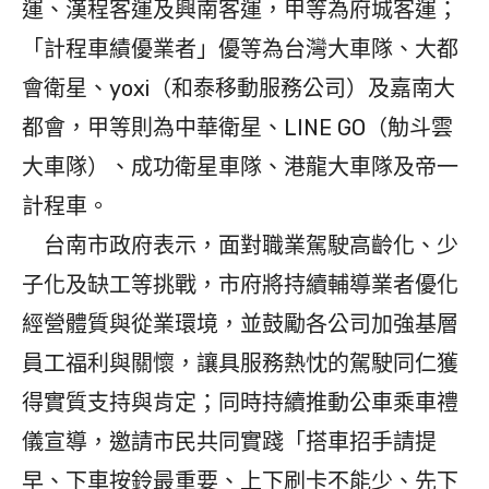
運、漢程客運及興南客運，甲等為府城客運；
「計程車績優業者」優等為台灣大車隊、大都
會衛星、yoxi（和泰移動服務公司）及嘉南大
都會，甲等則為中華衛星、LINE GO（觔斗雲
大車隊）、成功衛星車隊、港龍大車隊及帝一
計程車。
台南市政府表示，面對職業駕駛高齡化、少
子化及缺工等挑戰，市府將持續輔導業者優化
經營體質與從業環境，並鼓勵各公司加強基層
員工福利與關懷，讓具服務熱忱的駕駛同仁獲
得實質支持與肯定；同時持續推動公車乘車禮
儀宣導，邀請市民共同實踐「搭車招手請提
早、下車按鈴最重要、上下刷卡不能少、先下