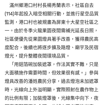
滿州鄉港口村村長楊秀蘭表示，社區自去
(114)年起投入暗空相關行動，並進行星空品質
監測，港口村也被規畫為屏東十大星空社區之
一。由於冬季火龍果園夜間需補光延長日照，
社區便優先從果園燈具著手改善，獲得農民高
度配合，後續也將逐步擴及路燈、廟宇及民宿
燈光，提升整體夜間環境品質。
「用鋁箔碗加裝遮罩，作法其實不難，只是
大面積施作需要時間，但效果很有感。」參與
燈具改善的潘姓農民分享，過去燈泡未加遮罩
時，光線向上外溢明顯，實際照射在農作物上
的比例有限；加裝燈罩後，光線集中向下，夜