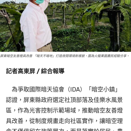
屏東暗空友善燈具改善 「暗天不暗地」打造夜間環境新樣貌，圖為火龍果園農民經驗分享。
記者高東屏 / 綜合報導
為爭取國際暗天協會（IDA）「暗空小鎮」
認證，屏東縣政府選定社頂部落及佳樂水風景
區，作為光害控制示範場域，推動暗空友善燈
具改善，從制度規畫走向社區實作，讓暗空理