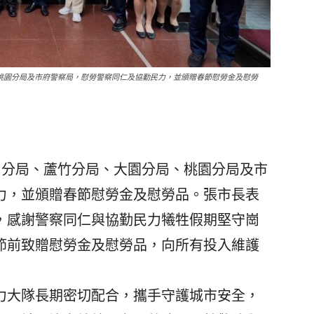
桃園分局及市府警察局，慰勞警察同仁及協勤民力，並頒贈春節慰勞金及慰勞
分局、蘆竹分局、大園分局、桃園分局及市
力，並頒贈春節慰勞金及慰勞品。張市長表
，感謝警察同仁與協勤民力犧牲假期堅守崗
節前致贈慰勞金及慰勞品，向所有投入維護
大隊長期密切配合，攜手守護城市安全，