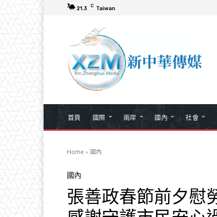
C
21.3
Taiwan
首頁
國際
兩岸
國內
社會
Home
國內
國內
張善政春節前夕慰