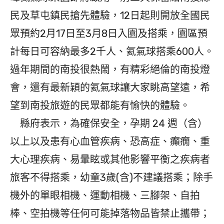
民及草屯鎮民搶先體驗，12日起則開放全國民
眾預約2月17日至3月8日入園及搭乘，園區預
計每日可容納最多2千人、氦氣球搭乘600人。
過年期間的南投很熱鬧，有精彩絕倫的南投燈
會，還有最新穎的氦氣球讓大家眺高望遠，希
望到南投旅遊的民眾都能有愉快的體驗。
縣府表示，為確保安全，孕期 24 週（含）
以上以及患有心血管疾病、恐高症、癲癇、重
大心理疾病、易暈眩或其他影響平衡之疾病者
旅客不得搭乘，幼童3歲(含)不建議搭乘；除手
機外的單眼相機、運動相機、三腳架、自拍
棒、空拍機等任何可能掉落物品皆禁止攜帶；