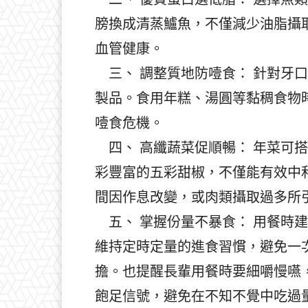
膀換成清蒸鱸魚，不僅減少油脂攝取，
血管健康。
三、 調整質地防噎食： 針對牙
製品。食用年糕、湯圓等黏稠食物
噎食危機。
四、 高纖蔬菜促順暢： 年菜可
彩豐富的五彩甜椒，不僅能有效中
間因作息改變，或肉類攝取過多所
五、 掌握份量不暴食： 用餐時
維持定時定量的進食習慣，避免一
擔。也提醒長輩用餐時要細嚼慢嚥
飽足信號，避免在不知不覺中吃過