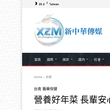
C
25.2
Taiwan
首頁
國際
兩岸
國內
社會
Home
台南
台南
醫藥保健
營養好年菜 長輩安