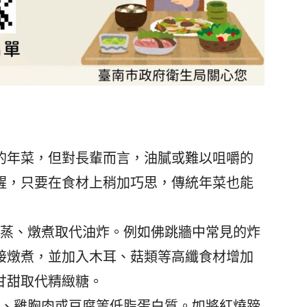
年菜，但對長輩而言，油膩或難以咀嚼的
醒，只要在食材上稍加巧思，傳統年菜也能
清蒸、燉煮取代油炸。例如佛跳牆中常見的炸
接燉煮，並加入木耳、菇類等高纖食材增加
甘甜取代精緻糖。
類、雞胸肉或豆腐等低脂蛋白質。如將紅燒蹄