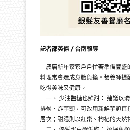
記者邵英傑 / 台南報導
農曆新年家家戶戶忙著準備豐盛的
料理常會造成身體負擔。營養師提
吃得美味又健康。
一、 少油鹽糖也鮮甜： 建議以
排骨、炸芋頭，可改用新鮮芋頭直
層次；甜湯則以紅棗、枸杞的天然
二、 優質蛋白選低脂： 選擇魚