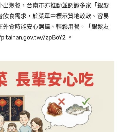
出聚餐，台南市亦推動並認證多家「銀髮
者飲食需求，於菜單中標示質地較軟、容易
在外食時能安心選擇、輕鬆用餐。「銀髮友
inan.gov.tw//zpBoY2 。