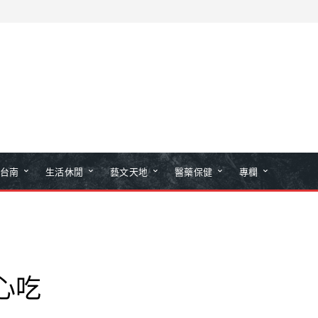
台南
生活休閒
藝文天地
醫藥保健
專欄
心吃