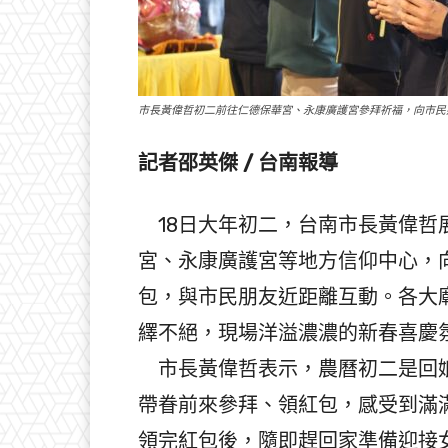
市長黃偉哲初二前往仁德保華宮、永康廣護宮參拜祈福，向市民
記者邵英傑 / 台南報導
18日大年初二，台南市長黃偉哲
宮、永康廣護宮等地方信仰中心，
包，與市民朋友近距離互動。各大
繹不絕，現場洋溢濃濃的新春喜慶
市長黃偉哲表示，農曆初二是回娘
帶眷前來參拜、領紅包，感受到滿
領完紅包後，隨即趕回家準備迎接