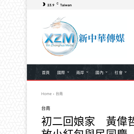
C
23.9
Taiwan
首頁
國際
兩岸
國內
社會
Home
台南
台南
初二回娘家 黃偉