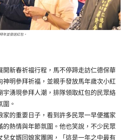
拜年並發送紅包。
展開新春祈福行程，馬不停蹄走訪仁德保華
向神明參拜祈福，並親手發放馬年歲次小紅
廟宇湧現參拜人潮，排隊領取紅包的民眾絡
氛圍。
家的重要日子，看到許多民眾一早便攜家
滿的熱情與年節氛圍。他也笑說，不少民眾
女兒女婿回娘家團圓，「這是一年之中最有