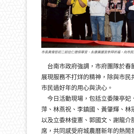
市長黃偉哲初二前往仁德保華宮、永康廣護宮參拜祈福，向市民
台南市政府強調，市府團隊於春節
展現服務不打烊的精神，除與市民
市民過好年的用心與決心。
今日活動現場，包括立委陳亭妃、
萍、林燕祝、李鎮國、黃肇輝、林
以及立委林俊憲、郭國文、謝龍介
席，共同感受府城農曆新年的熱鬧