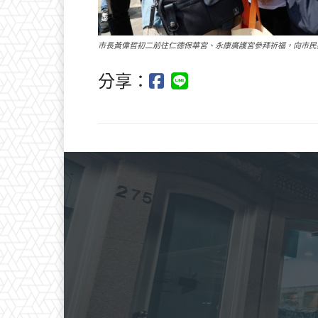
市長黃偉哲初二前往仁德保華宮、永康廣護宮參拜祈福，向市民
分享：