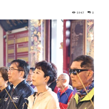
5947
0