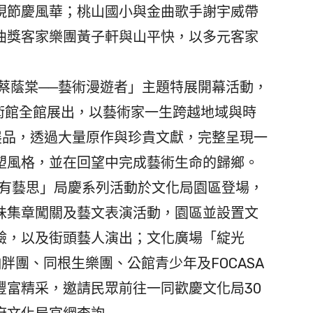
現節慶風華；桃山國小與金曲歌手謝宇威帶
曲獎客家樂團黃子軒與山平快，以多元客家
蔡蔭棠──藝術漫遊者」主題特展開幕活動，
術館全館展出，以藝術家一生跨越地域與時
展品，透過大量原作與珍貴文獻，完整呈現一
塑風格，並在回望中完成藝術生命的歸鄉。
0有藝思」局慶系列活動於文化局園區登場，
味集章闖關及藝文表演活動，園區並設置文
驗，以及街頭藝人演出；文化廣場「綻光
、怕胖團、同根生樂團、公館青少年及FOCASA
豐富精采，邀請民眾前往一同歡慶文化局30