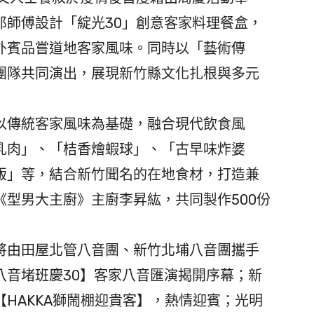
郎師傅設計「綻光30」創意客家料理餐盒，
外賓品嘗道地客家風味。同時以「藝術傳
團隊共同演出，展現新竹縣文化扎根與多元
傳統客家風味為基礎，融合現代飲食風
乳肉」、「桔香燴蝦球」、「古早味炸婆
飯」等，結合新竹聞名的在地食材，打造兼
型男大主廚》主廚李昇紘，共同製作500份
由田屋北管八音團、新竹北埔八音團攜手
八音堵班慶30】客家八音匯演揭開序幕；新
HAKKA獅鬧棚迎貴客】，熱情迎賓；光明