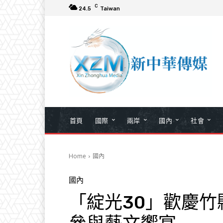
C
24.5
Taiwan
首頁
國際
兩岸
國內
社會
Home
國內
國內
「綻光30」歡慶竹