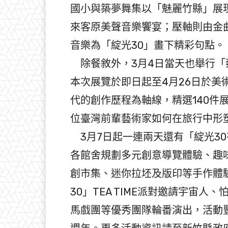
國小與築夢舞集以「魅麗竹縣」展
來客原美聲音樂饗宴；壓軸則由金
音樂為「綻光30」畫下精彩句點。
除餐敘外，3月4日當天也舉行「
本次展覽於即日起至4月26日於美
代的創作歷程為軸線，精選140件
位臺灣前輩藝術家如何在旅行中形
3月7日起一連兩天還有「綻光3
各館舍規劃多元創意導覽體驗、趣
創市集、迷你拉坯及版印等手作體
30」TEA TIME派對邀請宇宙人
馬戲團等優秀團隊輪番演出，活動