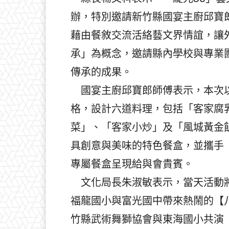
辦，特別邀請新竹縣國宴主廚邱寶
藉由餐敘交流活絡藝文界情誼，讓
承」為概念，邀請縣內學校與專業
傳承的成果。
國宴主廚邱寶郎師傅表示，本次以
格，設計六道料理，包括「客家腐
菜」、「客家小炒」及「風城黃金
具創意與美味的特色餐盒，並攜手《
專屬餐盒呈現給與會貴賓。
文化局長朱淑敏表示，當天活動將
福龍國小與富光國中帶來熱鬧的【
竹縣武術舞獅協會與東海國小共演【