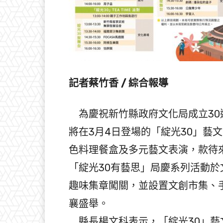
記者蔡竹香 / 綜合報導
為慶祝新竹縣政府文化局成立30
將在3月4日登場的「綻光30」藝
色料理餐盒及多元藝文表演，款待
「綻光30有藝思」局慶系列活動
趣味集章闖關，並設置文創市集、
襄盛舉。
縣長楊文科表示，「綻光30」藝