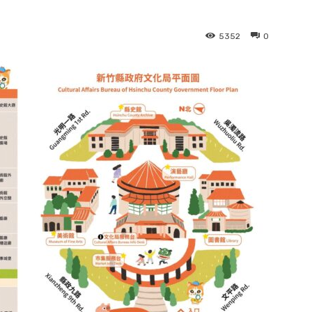
5352
0