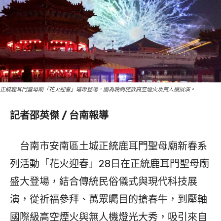
正統鹿耳門聖母廟「花火迎春」璀璨登場，圖為晚間施放高空煙火及無人機展演。
記者邵英傑 / 台南報導
台南市安南區土城正統鹿耳門聖母廟新春系
列活動「花火迎春」28日在正統鹿耳門聖母廟
盛大登場，結合傳統民俗儀式與現代科技展
演，從祈福參拜、萬眾矚目的搶春牛，到壓軸
國際級高空煙火與無人機燈光大秀，吸引來自