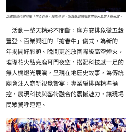
正統鹿耳門聖母廟「花火迎春」璀璨登場，圖為晚間施放高空煙火及無人機展演。
活動一整天精彩不間斷，廟方安排象徵五穀
豐登、百業興旺的「搶春牛」儀式，為新的一
年揭開好彩頭。晚間更施放國際級高空煙火，
璀璨花火點亮鹿耳門夜空，搭配科技感十足的
無人機燈光展演，呈現在地歷史故事，為傳統
廟會注入嶄新視覺饗宴，專業編排與精準操
控，展現科技與藝術融合的震撼魅力，讓現場
民眾驚呼連連。