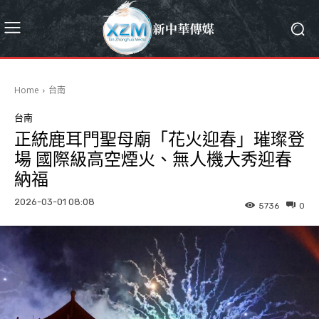
Home
台南
台南
正統鹿耳門聖母廟「花火迎春」璀璨登
場 國際級高空煙火、無人機大秀迎春
納福
2026-03-01 08:08
5736
0