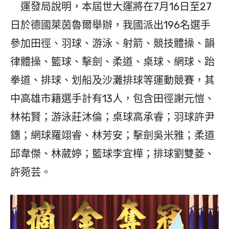
運發局說明，本屆世大運將在7月16日至27
日於德國萊茵魯爾舉辦，我國派出196名選手
參加田徑、羽球、游泳、射箭、競技體操、韻
律體操、籃球、擊劍、柔道、桌球、網球、跆
拳道、排球、划船及沙灘排球等運動競賽，其
中高雄市籍選手計有13人，包含田徑謝元愷、
林祐賢；游泳莊沐倫；桌球高承睿；羽球許尹
鏸；網球羅翊睿、林芳安；擊劍吳米雅；柔道
邱韋傑、林葳婷；籃球李宜樺；排球劉雙菱、
許菀芸。