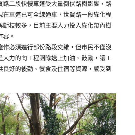
賢路二段快慢車道受大量倒伏路樹影響，路
現在車道已可全線通車，世賢路一段綠化程
與斷枝較多，目前主要人力投入綠化帶內樹
市容。
作必須進行部份路段交維，但市民不僅沒
是大力的向工程團隊送上加油、鼓勵，讓工
供良好的後勤、餐食及住宿等資源，感受到