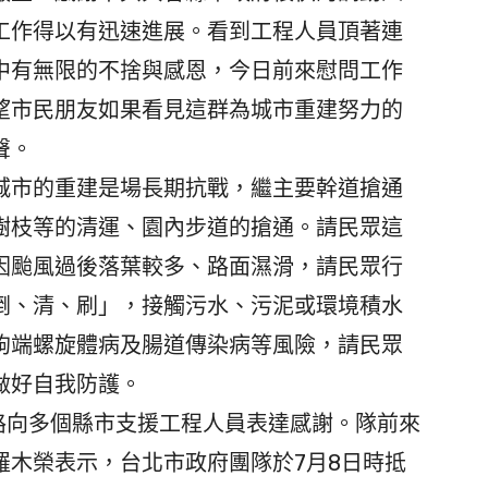
工作得以有迅速進展。看到工程人員頂著連
中有無限的不捨與感恩，今日前來慰問工作
望市民朋友如果看見這群為城市重建努力的
聲。
市的重建是場長期抗戰，繼主要幹道搶通
樹枝等的清運、園內步道的搶通。請民眾這
因颱風過後落葉較多、路面濕滑，請民眾行
倒、清、刷」，接觸污水、污泥或環境積水
鉤端螺旋體病及腸道傳染病等風險，請民眾
做好自我防護。
路向多個縣市支援工程人員表達感謝。隊前來
羅木榮表示，台北市政府團隊於7月8日時抵