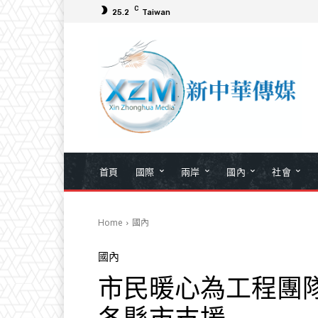
C
25.2
Taiwan
首頁
國際
兩岸
國內
社會
Home
國內
國內
市民暖心為工程團