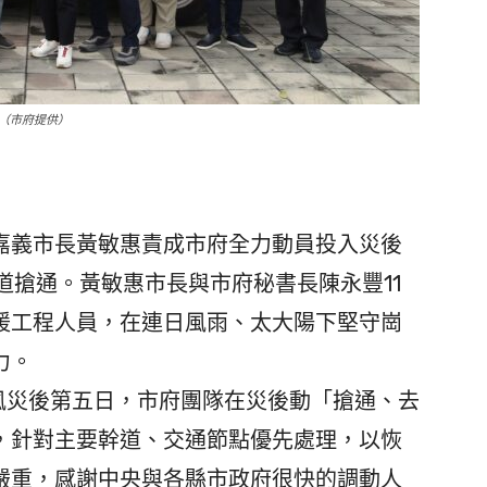
（市府提供）
義市長黃敏惠責成市府全力動員投入災後
道搶通。黃敏惠市長與市府秘書長陳永豐11
援工程人員，在連日風雨、太大陽下堅守崗
力。
風災後第五日，市府團隊在災後動「搶通、去
，針對主要幹道、交通節點優先處理，以恢
嚴重，感謝中央與各縣市政府很快的調動人