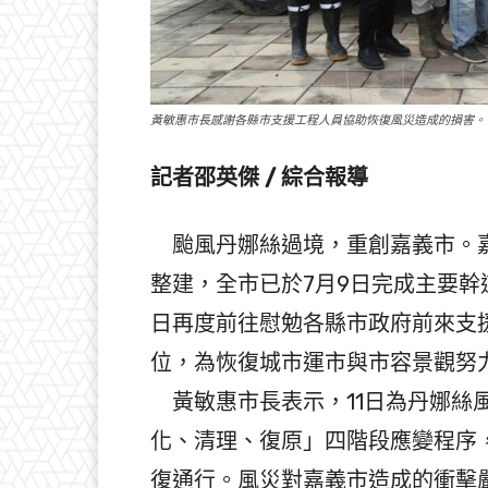
黃敏惠市長感謝各縣市支援工程人員協助恢復風災造成的損害。
記者邵英傑 / 綜合報導
颱風丹娜絲過境，重創嘉義市。嘉
整建，全市已於7月9日完成主要幹
日再度前往慰勉各縣市政府前來支
位，為恢復城市運市與市容景觀努
黃敏惠市長表示，11日為丹娜絲
化、清理、復原」四階段應變程序
復通行。風災對嘉義市造成的衝擊