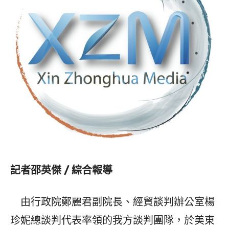
記者邵英傑 / 綜合報導
由行政院鄭麗君副院長、經貿談判辦公室楊
珍妮總談判代表率領的我方談判團隊，於美東