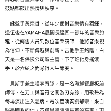
鼓點都敲出熱情與秩序。
鍵盤手黃榮哲，從年少便對音樂情有獨鍾，
退伍後在YAMAHA展開長達四十餘年的音樂旅
程，從銷售人員到數位音樂講師，他將音樂視
為信仰，不斷傳遞與創新。吉他手王銘階，白
天是一名保險公司區主管，下了班化身搖滾
手，於六絃之間尋得人生節奏。
貝斯手兼主唱李宥滕，是一名海鮮餐廳板前
師傅，在刀工與音符之間游刃有餘，用歌聲為
每場演出注入溫度。電吹管演奏劉郁宗，來自
醫學體系的他，不僅是醫院院長室的高專，更