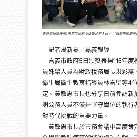
嘉義市頒獎表揚115年度模範及績優公務人員。 （嘉義市政府提
記者湯新嘉／嘉義報導
嘉義市政府5日頒獎表揚115年
員殊榮人員為財政稅務局長洪彩燕
衛生局衛生教育指導員林嘉瑩等4
定。黃敏惠市長也分享日前參訪新
謝公務人員不僅是堅守崗位的執行
對時代挑戰的重要力量。
黃敏惠市長於市務會議中高度肯定