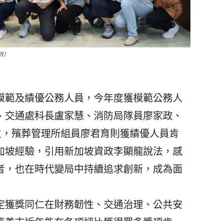
供）
度模範及績優公務人員，今年度獲模範公務人
、交通處科長盧家慧、消防局隊員廖家政、
位，殯葬管理所組員廖君育則獲績優人員肯
加坡經驗，引用新加坡資政李顯龍說法，感
者，也在時代變局中持續追求創新，成為面
獲獎同仁在財務韌性、交通治理、公共安