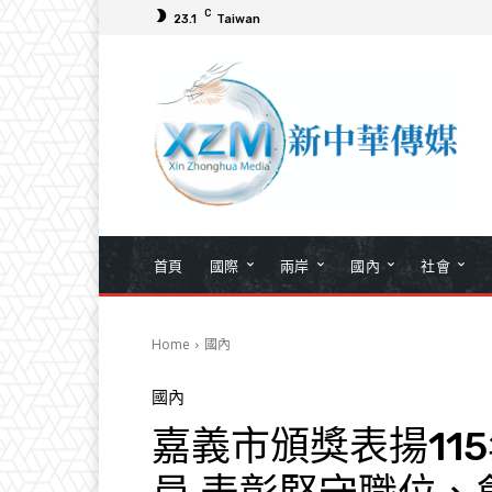
C
23.1
Taiwan
首頁
國際
兩岸
國內
社會
Home
國內
國內
嘉義市頒獎表揚11