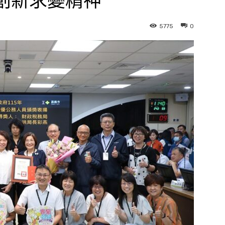
創新求變精神
5775
0