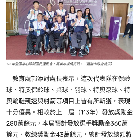
115年全國身心障礙國民運動會，嘉義市成績亮眼。（嘉義市政府提供）
教育處郭添財處長表示，這次代表隊在保齡
球、特奧保齡球、桌球、羽球、特奧滾球、特
奧輪鞋競速與射箭等項目上皆有所斬獲，表現
十分優異。相較於上一屆（113年）發放獎勵金
280萬餘元，本屆預計發放選手獎勵金360萬
餘元、教練獎勵金43萬餘元，總計發放總額將