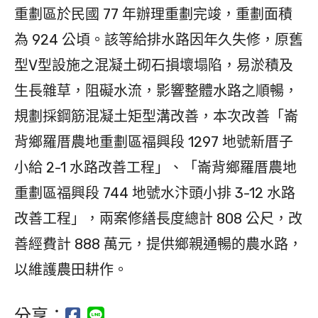
重劃區於民國 77 年辦理重劃完竣，重劃面積
為 924 公頃。該等給排水路因年久失修，原舊
型V型設施之混凝土砌石損壞塌陷，易淤積及
生長雜草，阻礙水流，影響整體水路之順暢，
規劃採鋼筋混凝土矩型溝改善，本次改善「崙
背鄉羅厝農地重劃區福興段 1297 地號新厝子
小給 2-1 水路改善工程」、「崙背鄉羅厝農地
重劃區福興段 744 地號水汴頭小排 3-12 水路
改善工程」，兩案修繕長度總計 808 公尺，改
善經費計 888 萬元，提供鄉親通暢的農水路，
以維護農田耕作。
分享：