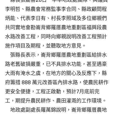
縣長張麗善28日一早率地政處團隊，與議員
李明哲、縣農會常務監事李合同、縣政顧問程
炳能、代表李日有、村長李照域及多位鄉親們
共同實地會勘崙背鄉羅厝農地重劃區福興段農
水路改善工程，同時向鄉親說明改善工程預計
施作項目及期程，並聽取地方意見。
張縣長表示，崙背鄉羅厝農地重劃區給排水
路老舊破損嚴重，已不具排水功能，甚至遇豪
大雨有淹水之虞，在地方的關心及反應下，縣
府籌措 888 萬元改善區內排水路，使農民耕作
更安全便捷，工程正啟動，預計7月底前完
工，期提升農民耕作、農田灌溉的工作環境。
地政處副處長羅萬錦說明，崙背鄉羅厝農地