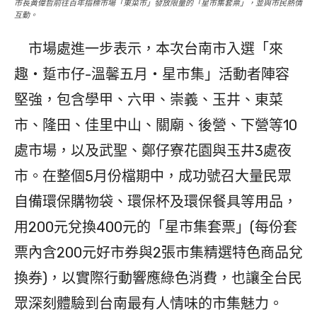
市長黃偉哲前往百年指標市場「東菜市」發放限量的「星市集套票」，並與市民熱情
互動。
市場處進一步表示，本次台南市入選「來
趣・踅市仔-溫馨五月・星市集」活動者陣容
堅強，包含學甲、六甲、崇義、玉井、東菜
市、隆田、佳里中山、關廟、後營、下營等10
處市場，以及武聖、鄭仔寮花園與玉井3處夜
市。在整個5月份檔期中，成功號召大量民眾
自備環保購物袋、環保杯及環保餐具等用品，
用200元兌換400元的「星市集套票」(每份套
票內含200元好市券與2張市集精選特色商品兌
換券)，以實際行動響應綠色消費，也讓全台民
眾深刻體驗到台南最有人情味的市集魅力。