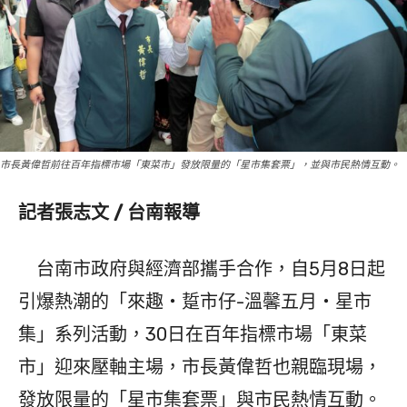
市長黃偉哲前往百年指標市場「東菜市」發放限量的「星市集套票」，並與市民熱情互動。
記者張志文 / 台南報導
台南市政府與經濟部攜手合作，自5月8日起
引爆熱潮的「來趣・踅市仔-溫馨五月・星市
集」系列活動，30日在百年指標市場「東菜
市」迎來壓軸主場，市長黃偉哲也親臨現場，
發放限量的「星市集套票」與市民熱情互動。