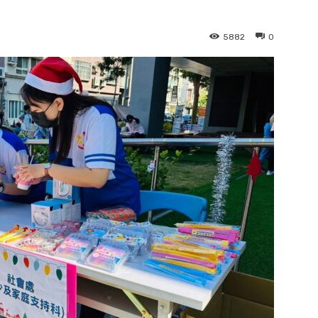
5882
0