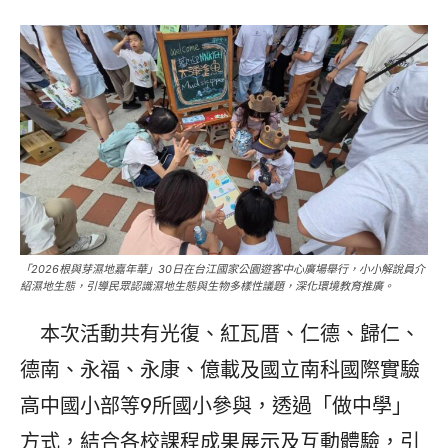
「2026根與芽濕地嘉年華」30日在台江國家公園遊客中心廣場舉行，小小解說員介
紹濕地生態，引導民眾認識濕地生態與生物多樣性議題，深化環境教育推廣。
本次活動共有光復、紅瓦厝、仁德、歸仁、
德南、永福、永康、億載及國立南科國際實驗
高中國小部等9所國小參與，透過「做中學」
方式，結合各校課程成果展示及互動體驗，引