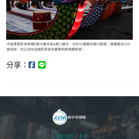
市長黃偉哲為現場8艘大龍舟及4艘小龍舟，共計12艘龍舟進行點燈，隨著龍舟LED
燈亮起，也正式向全國民眾宣告賽事即將華麗登場。
分享：
關於我們
｜