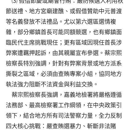
⑶ 假借節慶或廟會行賄：嚴防候選人利用秋
節送禮、地方宮廟建醮、或假借贊助中元普渡
等名義發放不法禮品。尤以第六選區選情複
雜，部分鄉鎮首長可能同額競選，也有鄉鎮面
臨民代主席挑戰現任；更有區域因現任首長涉
弊案遭羈押起訴，由其親屬宣布參選。蔡宗熙
檢察長特別強調，針對有弊案背景或地方派系
撕裂之區域，必須由查賄專案小組，協同地方
執法強力阻斷不法資金與利益交換。
蔡宗熙檢察長強調，嘉義地檢署將嚴格遵循
法務部、最高檢察署工作綱領，在中央政策引
領下，結合地方所有司法警察力量，全力反制
四大核心挑戰：嚴查賄選暴力、斬斷非法賭