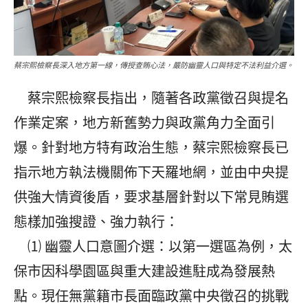
蔡宗熙檢察長深入地方第一線，傳授查賄心法，嚴防幽靈人口與特定不法利益介選。
蔡宗熙檢察長指出，隨著各政黨徵召與提名
作業定案，地方新舊勢力與政黨角力全面引
爆。針對地方特有政治生態，蔡宗熙檢察長已
指示地方執法機關佈下天羅地網，並由中央提
供強大情資後盾，要求基層針對以下常見賄選
態樣加強搜證、強力執行：
⑴ 幽靈人口意圖介選：以第一選區為例，太
保市因科學園區與重大建設進駐成為發展熱
點。現任無黨籍市長面臨政黨中央徵召的挑戰