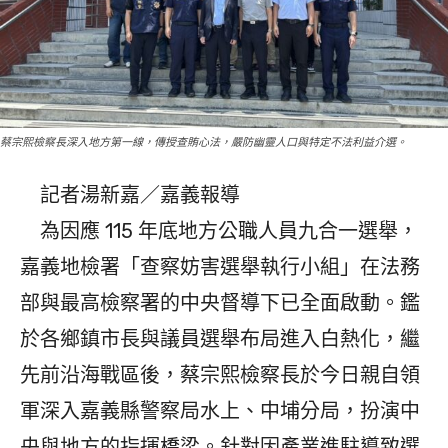
蔡宗熙檢察長深入地方第一線，傳授查賄心法，嚴防幽靈人口與特定不法利益介選。
記者湯新嘉／嘉義報導
為因應 115 年底地方公職人員九合一選舉，
嘉義地檢署「查察妨害選舉執行小組」在法務
部與最高檢察署的中央督導下已全面啟動。鑑
於各鄉鎮市長與議員選舉布局進入白熱化，繼
先前沿海戰區後，蔡宗熙檢察長於今日親自領
軍深入嘉義縣警察局水上、中埔分局，扮演中
央與地方的指揮橋梁。針對因產業進駐導致選