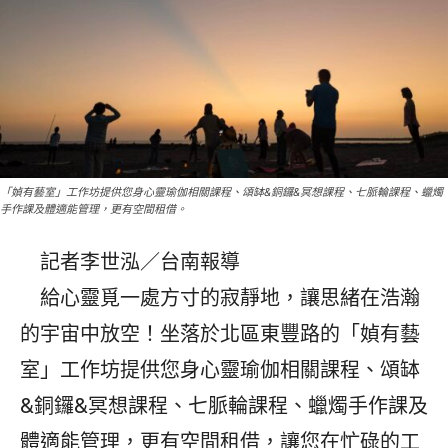
「媜有藝室」工作坊提供您身心靈瑜伽相關課程、頌缽&銅鑼&冥想課程、七脈輪課程、蠟燭
手作課及體適能管理，更有空間租借。
記者李世泓／台南報導
給心靈覓一處方寸的寂靜地，讓思緒在浩瀚
的宇宙中放空！坐落於北區東豐路的「媜有藝
室」工作坊提供您身心靈瑜伽相關課程、頌缽
&銅鑼&冥想課程、七脈輪課程、蠟燭手作課及
體適能管理，更有空間租借，讓您在忙碌的工