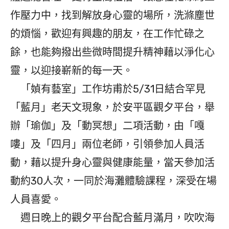
作壓力中，找到解放身心靈的場所，洗滌塵世
的煩惱，歡迎有興趣的朋友，在工作忙碌之
餘，也能夠撥出些微時間提升精神藉以淨化心
靈，以迎接嶄新的每一天。
「媜有藝室」工作坊甫於5/31日結合罕見
「藍月」老天文現象，於安平區觀夕平台，舉
辦「瑜伽」及「動冥想」二項活動，由「嘎
嘍」及「四月」兩位老師，引領參加人員活
動，藉以提升身心靈與健康能量，當天參加活
動約30人次，一同於海灘體驗課程，深受在場
人員喜愛。
週日晚上的觀夕平台配合藍月滿月，吹吹海