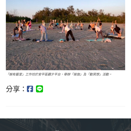
「媜有藝室」工作坊於安平區觀夕平台，舉辦「瑜伽」及「動冥想」活動。
分享：