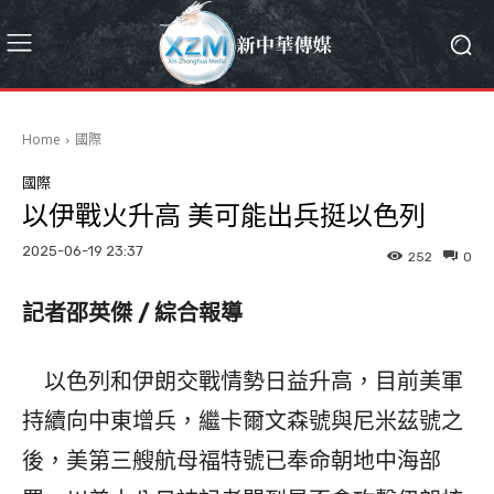
Home
國際
國際
以伊戰火升高 美可能出兵挺以色列
2025-06-19 23:37
252
0
記者邵英傑 / 綜合報導
以色列和伊朗交戰情勢日益升高，目前美軍
持續向中東增兵，繼卡爾文森號與尼米茲號之
後，美第三艘航母福特號已奉命朝地中海部