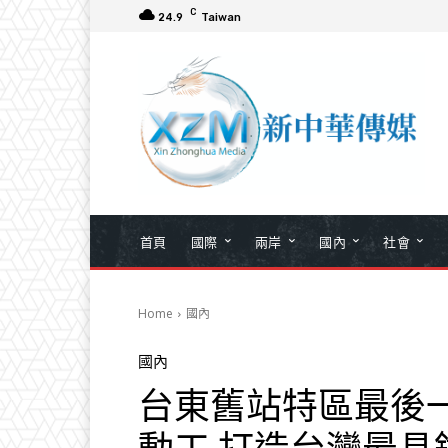
C
24.9
Taiwan
首頁
國際
兩岸
國內
社會
Home
國內
國內
台東舊站特區最後