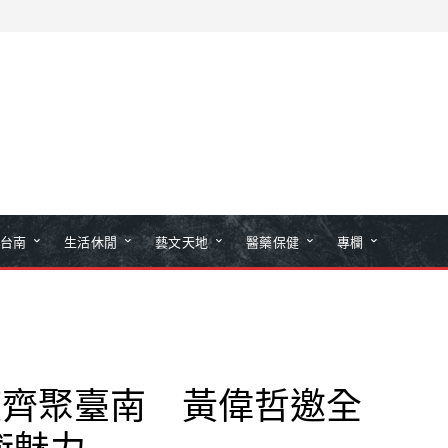
台南
生活休閒
藝文天地
醫藥保健
專欄
度齊聚臺南 黃偉哲邀全