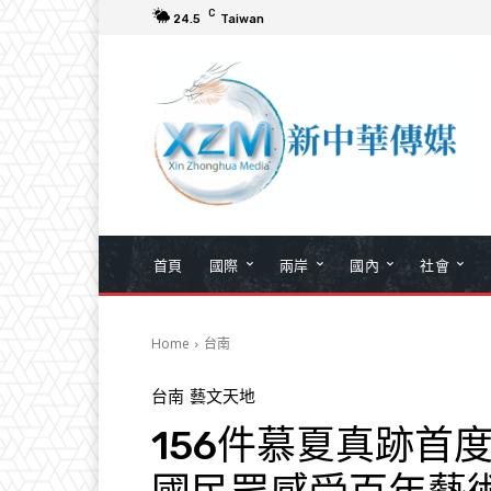
C
24.5
Taiwan
首頁
國際
兩岸
國內
社會
Home
台南
台南
藝文天地
156件慕夏真跡首