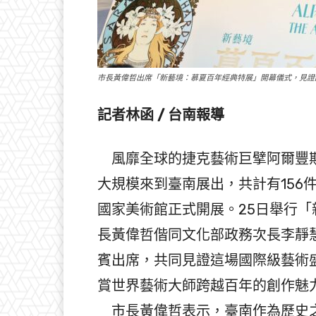
市長黃偉哲出席「新藝境：慕夏百年經典特展」開幕儀式，見證
記者林函 / 台南報導
風靡全球的捷克藝術巨擘阿爾豐斯．慕夏
大規模來到臺南展出，共計有156件
國家美術館正式開展。25日舉行
長黃偉哲偕同文化部政務次長李靜
賓出席，共同見證這場國際級藝術
賞世界藝術大師跨越百年的創作魅
市長黃偉哲表示，臺南作為歷史之