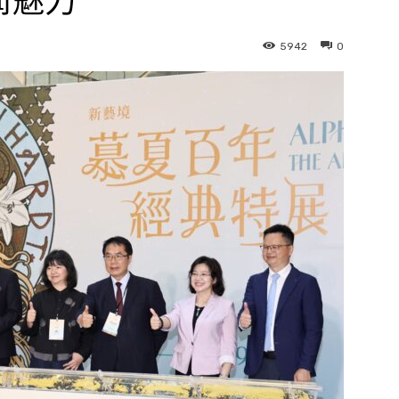
術魅力
5942
0