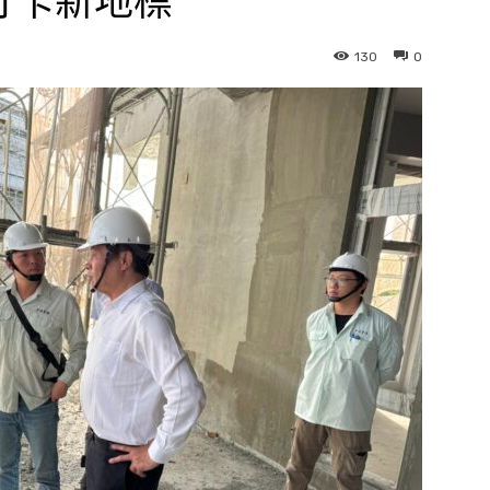
打卡新地標
130
0