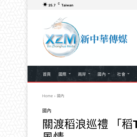
C
25.7
Taiwan
首頁
國際
兩岸
國內
社會
Home
國內
國內
關渡稻浪巡禮 「稻