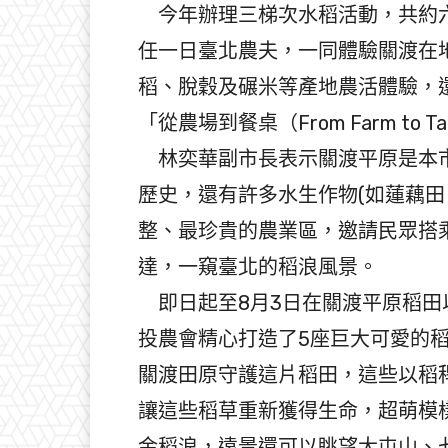
今年辦理三梯次水稻活動，共約六
任一日臺北農夫，一同體驗關渡在
稻、脫穀及碾米等產地農活體驗，還
「從農場到餐桌（From Farm to 
林奕華副市長表示關渡平原是本市
歷史，還有許多水生作物(如蓮藕田
整、最珍貴的農業區，邀請民眾搭
達，一窺臺北的稻浪風景。
即日起至8月3日在關渡平原稻田以
投農會精心打造了5座巨大可愛的
關渡田原守護這片稻田，這些以稻
讓這些稻草重新獲得生命，超萌模
金稻浪，遠景還可以眺望大屯山、