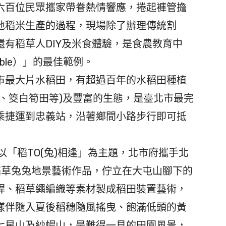
百位民眾攜家帶眷熱情響應，捲起褲管擔
地稻米生產的過程，現場除了辦理傳統割
有稻草人DIY及米食體驗，是食農教育中
Table）」的最佳範例。
最大片水稻田，有超過百年的水稻田種植
、筊白筍田等)及豐富的生態，是臺北市最完
乘捷運到忠義站，沿著鄉間小路步行即可抵
「稻TO(兔)相逢」為主題，北市府攜手北
稻草兔兔地景藝術作品，佇立在大屯山腳下的
稈、稻草繩編織等素材製成稻田裝置藝術，
樣伴隨入夏後稻穗隨風搖曳、飽滿低頭的黃
七星山及紗帽山，是難得一見的田園風景，