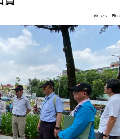
讚賞
335
0