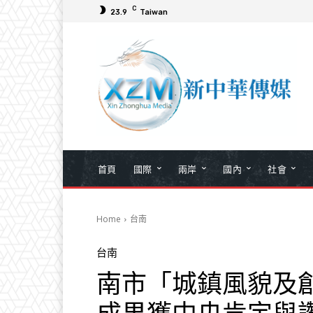
C
23.9
Taiwan
首頁
國際
兩岸
國內
社會
Home
台南
台南
南市「城鎮風貌及