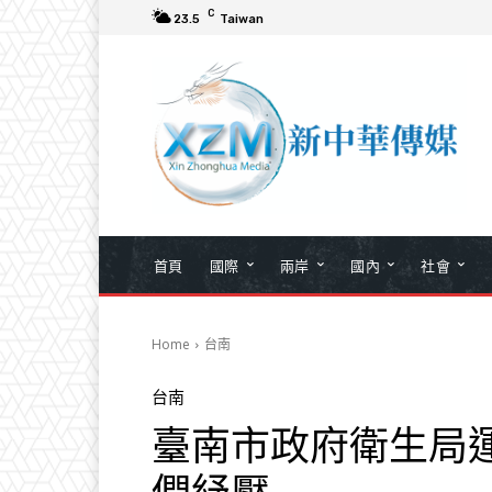
C
23.5
Taiwan
首頁
國際
兩岸
國內
社會
Home
台南
台南
臺南市政府衛生局