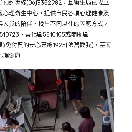
約專線(06)3352982，且衛生局已成立
區心理衛生中心，提供市民各項心理健康及
業人員的陪伴，找出不同以往的因應方式，
10723、善化區5810105或關廟區
小時免付費的安心專線1925(依舊愛我)，臺南
心理健康。