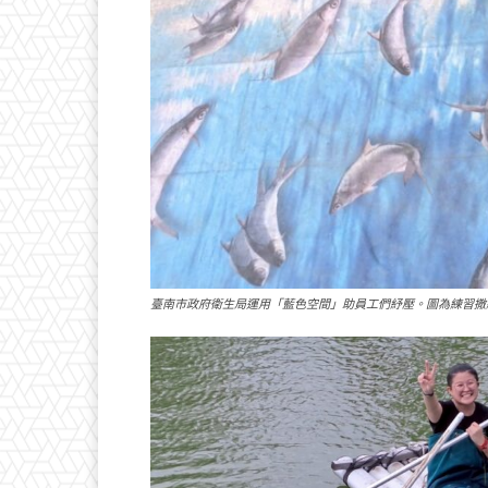
臺南市政府衛生局運用「藍色空間」助員工們紓壓。圖為練習撒