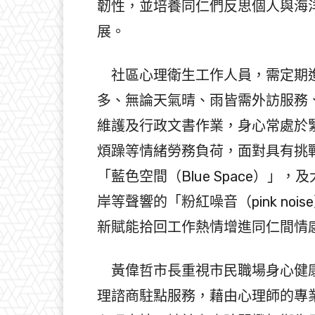
韌性，並培養同仁們反思個人與海
展。
社區心理衛生工作人員，需定期進
多、無論天氣晴、雨皆需外訪服務
維護及行政文書作業，身心常處於
煩躁等情緒勞務負荷，面對具有挑
「藍色空間（Blue Space）
岸等聲響的「粉紅噪音（pink no
新賦能拾回工作熱情增進同仁間情
黃偉哲市長重視市民職場身心健康
理諮商駐點服務，藉由心理師的專