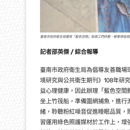
臺南市政府衛生局運用「藍色空間」助員工們紓壓，都覺得這個
記者邵英傑 / 綜合報導
臺南市政府衛生局為倡導友善職場
境研究與公共衛生期刊》108年研
益心理健康，因此辦理「藍色空間
坐上竹筏船，準備圍網捕魚，進行
緒，聆聽粉紅噪音促進睡眠品質，
習運用綠色照護媒材於工作上，增