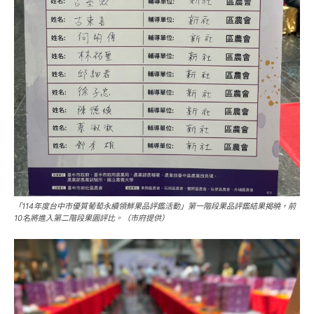
「114年度台中市優質葡萄永續領鮮果品評鑑活動」第一階段果品評鑑結果揭曉，前
10名將進入第二階段果園評比。（市府提供）