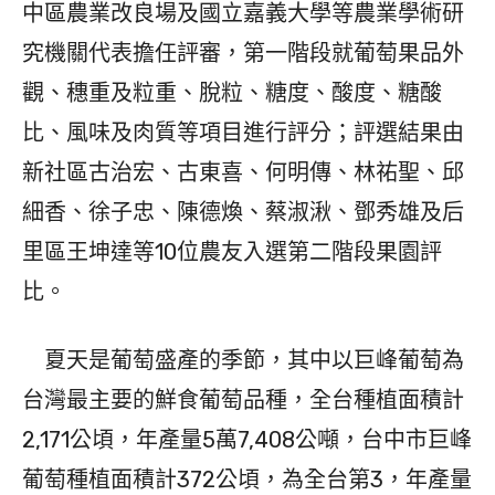
中區農業改良場及國立嘉義大學等農業學術研
究機關代表擔任評審，第一階段就葡萄果品外
觀、穗重及粒重、脫粒、糖度、酸度、糖酸
比、風味及肉質等項目進行評分；評選結果由
新社區古治宏、古東喜、何明傳、林祐聖、邱
細香、徐子忠、陳德煥、蔡淑湫、鄧秀雄及后
里區王坤達等10位農友入選第二階段果園評
比。
夏天是葡萄盛產的季節，其中以巨峰葡萄為
台灣最主要的鮮食葡萄品種，全台種植面積計
2,171公頃，年產量5萬7,408公噸，台中市巨峰
葡萄種植面積計372公頃，為全台第3，年產量