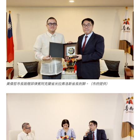
黃偉哲市長致贈菲律賓阿克蘭省米拉弗洛斯省長劍獅。（市府提供）