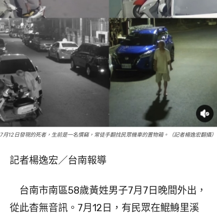
7月12日發現的死者，生前是一名慣竊，常徒手翻找民眾機車的置物箱。（記者楊逸宏翻攝）
記者楊逸宏／台南報導
台南市南區58歲黃姓男子7月7日晚間外出，
從此杳無音訊。7月12日，有民眾在鯤鯓里溪