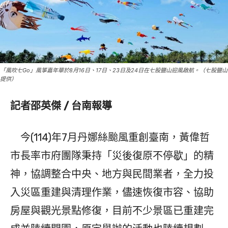
「風吹七Go」風箏嘉年華於8月16日、17日、23日及24日在七股鹽山迎風啟航。（七股鹽山
提供）
記者邵英傑 / 台南報導
今(114)年7月丹娜絲颱風重創臺南，黃偉哲
市長率市府團隊秉持「災後復原不停歇」的精
神，協調整合中央、地方與民間業者，全力投
入災區重建與清理作業，儘速恢復市容、協助
房屋與觀光景點修復，目前不少景區已重建完