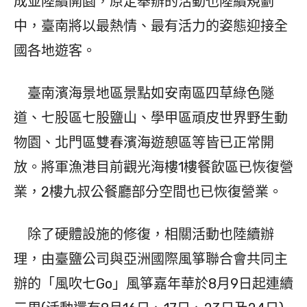
成並陸續開園，原定舉辦的活動也陸續規劃
中，臺南將以最熱情、最有活力的姿態迎接全
國各地遊客。
臺南濱海景地區景點如安南區四草綠色隧
道、七股區七股鹽山、學甲區頑皮世界野生動
物園、北門區雙春濱海遊憩區等皆已正常開
放。將軍漁港目前觀光海樓1樓餐飲區已恢復營
業，2樓九叔公餐廳部分空間也已恢復營業。
除了硬體設施的修復，相關活動也陸續辦
理，由臺鹽公司與亞洲國際風箏聯合會共同主
辦的「風吹七Go」風箏嘉年華於8月9日起連續